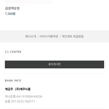
검정깨강정
7,000원
회사소개
서비스이용약관
개인정보 취급방침
CS CENTER
문의게시판
BANK INFO
예금주 : (주)예주식품
하나은행 641-910004-64204
농협 301-0232-382571