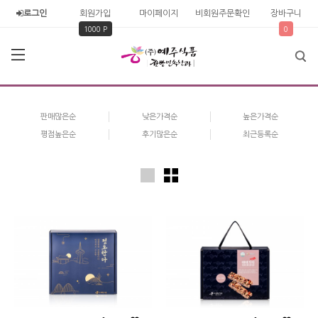
로그인
회원가입
마이페이지
비회원주문확인
장바구니
1000 P
0
판매많은순
낮은가격순
높은가격순
평점높은순
후기많은순
최근등록순