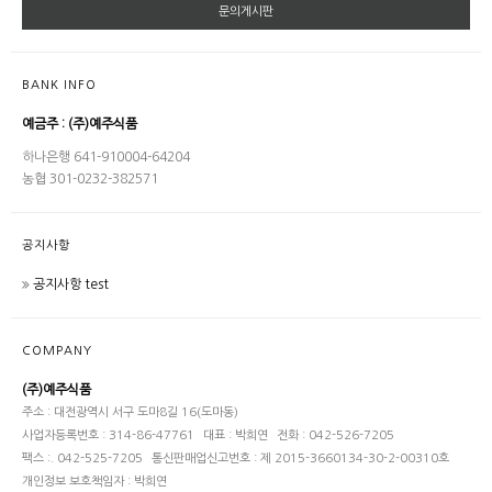
문의게시판
BANK INFO
예금주 : (주)예주식품
하나은행 641-910004-64204
농협 301-0232-382571
공지사항
공지사항 test
COMPANY
(주)예주식품
주소 : 대전광역시 서구 도마8길 16(도마동)
사업자등록번호 : 314-86-47761
대표 : 박희연
전화 : 042-526-7205
팩스 :. 042-525-7205
통신판매업신고번호 : 제 2015-3660134-30-2-00310호
개인정보 보호책임자 : 박희연